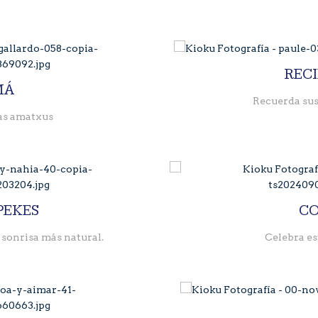
REC
MÁ
Recuerda sus
ras amatxus
PEKES
C
 sonrisa más natural.
Celebra es