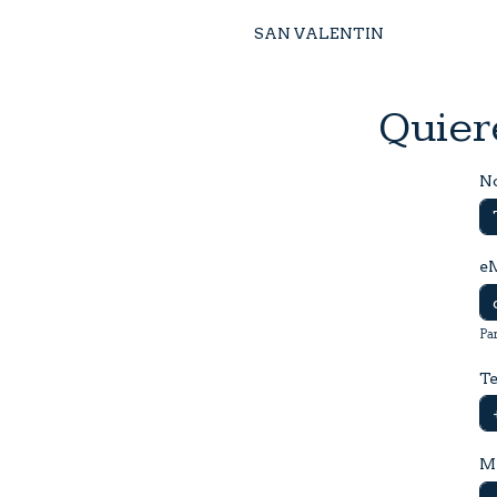
SAN VALENTIN
Quier
N
e
Pa
Te
M