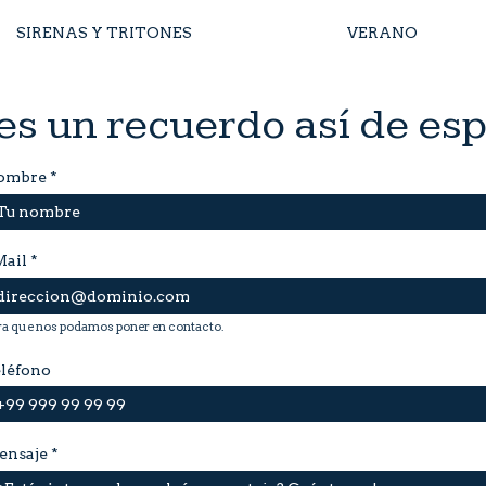
SIRENAS Y TRITONES
VERANO
es un recuerdo así de esp
ombre
*
Mail
*
ra que nos podamos poner en contacto.
léfono
ensaje
*