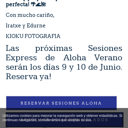
perfecta! 🌴🌊🌺
Con mucho cariño,
Iratxe y Edurne
KIOKU FOTOGRAFIA
Las próximas
Sesiones
Express de Aloha Verano
serán los días 9 y 10 de Junio.
Reserva ya!
RESERVAR SESIONES ALOHA
Utilizamos cookies para mejorar la navegación web y obtener estadísticas. Si
RESERVAR SESIONES HELADOS
continuas navegando, consideramos que aceptas su uso.